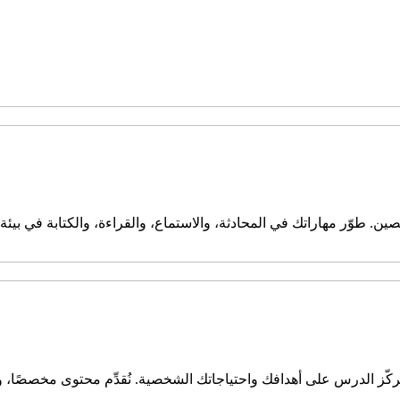
ين. طوّر مهاراتك في المحادثة، والاستماع، والقراءة، والكتابة في بي
كّز الدرس على أهدافك واحتياجاتك الشخصية. نُقدِّم محتوى مخصصًا، 