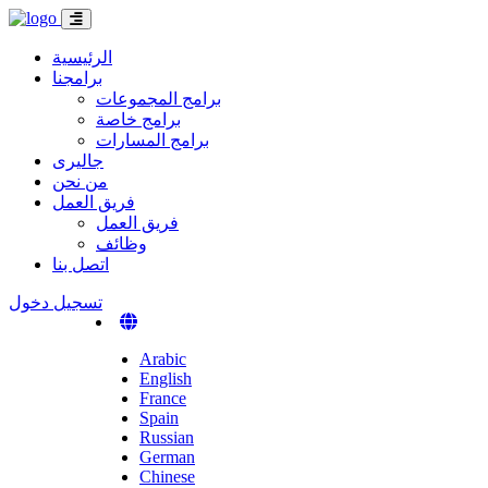
الرئيسية
برامجنا
برامج المجموعات
برامج خاصة
برامج المسارات
جاليرى
من نحن
فريق العمل
فريق العمل
وظائف
اتصل بنا
تسجيل دخول
Arabic
English
France
Spain
Russian
German
Chinese