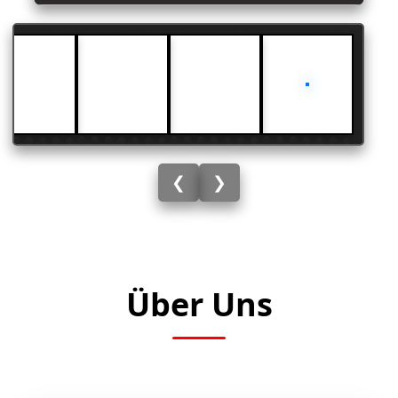
❯
❮
Über Uns