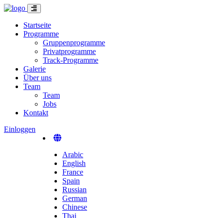
Startseite
Programme
Gruppenprogramme
Privatprogramme
Track-Programme
Galerie
Über uns
Team
Team
Jobs
Kontakt
Einloggen
Arabic
English
France
Spain
Russian
German
Chinese
Thai